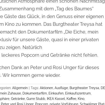
mütlichen Atmosphäre einen schönen Nachmittag
 Zusammenhang mit dem „Tag des Baumes“
e Gäste das Glück, in den Genuss einer eigenen
im Kino zu kommen. Das Burgtheater Treysa hat
gemacht den Dokumentarfilm „Die Eiche, mein
lusiv für unsere Gäste, quasi in einer privaten
zu zeigen. Natürlich
 leckeres Popcorn und Getränke nicht fehlen.
ichen Dank an Peter und Rosi Unger für dieses
is. Wir kommen gerne wieder.
egorien:
Allgemein
|
Tags:
Aktionen
,
Ausflüge
,
Burgtheater Treysa
,
D
 mein Zuhause
,
Dokumentarfilm
,
Einkaufen
,
Einkaufszentrum
,
sphäre
,
Getränke
,
Gurre Stubb
,
IKEA Kassel
,
Kaffee
,
Kino
,
,
Peter und Rosi Unger
,
Popcorn
,
private Vorführung
,
Schwälmer Plat