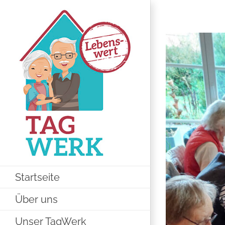
Zum
Inhalt
Zeige
springen
grösseres
Bild
Startseite
Über uns
Unser TagWerk