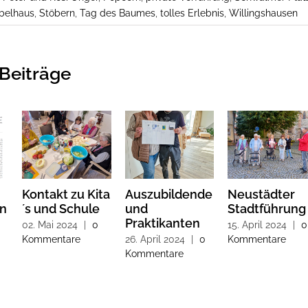
belhaus
,
Stöbern
,
Tag des Baumes
,
tolles Erlebnis
,
Willingshausen
Beiträge
Kontakt zu Kita
Auszubildende
Neustädter
en
´s und Schule
und
Stadtführung
Praktikanten
0
02. Mai 2024
|
0
15. April 2024
|
0
Kommentare
26. April 2024
|
0
Kommentare
Kommentare