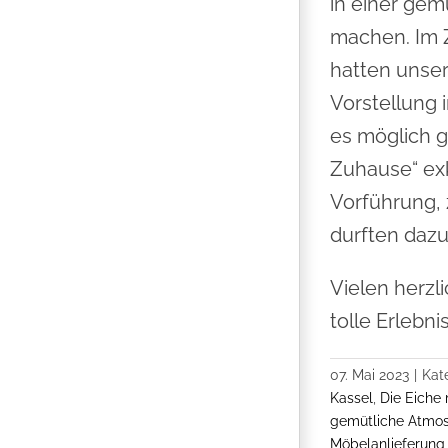
in einer ge
machen. Im
hatten unser
Vorstellung 
es möglich 
Zuhause“ exk
Vorführung, 
durften dazu
Vielen herzl
tolle Erlebn
07. Mai 2023
|
Kat
Kassel
,
Die Eiche
gemütliche Atmo
Möbelanlieferung