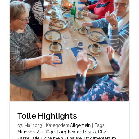
Tolle Highlights
07. Mai 2023
|
Kategorien:
Allgemein
|
Tags:
Aktionen
,
Ausflüge
,
Burgtheater Treysa
,
DEZ
Kassel
,
Die Eiche mein Zuhause
,
Dokumentarfilm
,