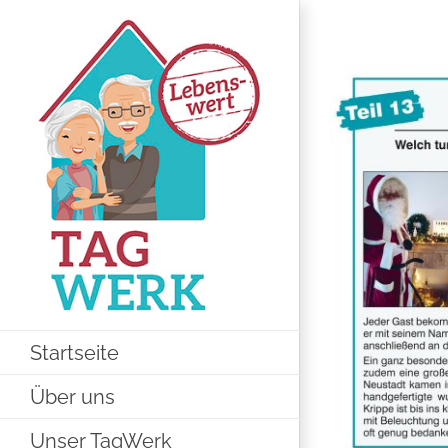
Zum
Inhalt
Zeige
springen
grösseres
Bild
Startseite
Über uns
Unser TagWerk