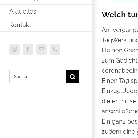
Aktuelles
Welch tu
Kontakt
Am vergange
TagWerk und
kleinen Ges
Instagram
Facebook
E-
Telefon
Mail
zum Gedicht
coronabeding
Suche
Einen Tag s
nach:
Einzug. Jed
die er mit s
anschließen
Ein ganz be
zudem eine g