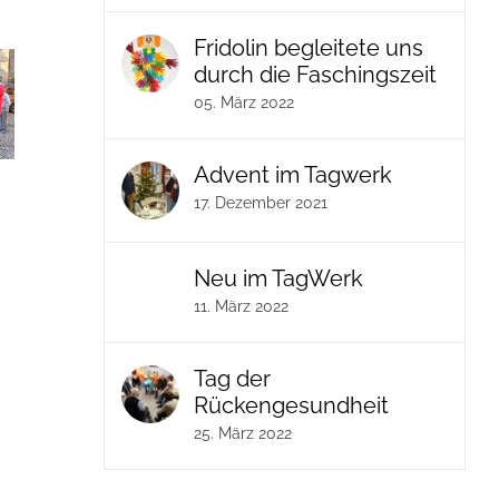
Fridolin begleitete uns
durch die Faschingszeit
05. März 2022
Advent im Tagwerk
Immer was
Kakaowerkstatt
Fasching im
17. Dezember 2021
los…
TagWerk
24. März 2024
|
0
08. April 2024
|
0
Kommentare
17. März 2024
|
Kommentare
Kommentare
Neu im TagWerk
11. März 2022
Tag der
Rückengesundheit
25. März 2022