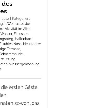
 des
des
r 2022
|
Kategorien:
ags:
„Wer rastet der
re
,
Aktivität im Alter
,
 Wasser
,
Eis essen
,
engsberg
,
Hallenbad
f
,
kühles Nass
,
Neustädter
tige Terrasse
,
Schwimmnudel
,
rstützung
,
täten
,
Wassergewöhnung
,
e
die ersten Gäste
den
naten sowohl das