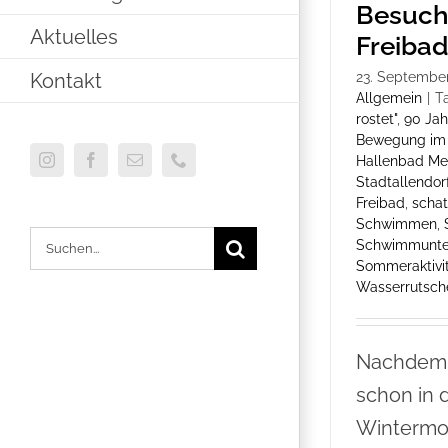
Besuch
Aktuelles
Freiba
Kontakt
23. Septembe
Allgemein
|
T
rostet"
,
90 Jah
Bewegung im
Hallenbad M
Instagram
Facebook
E-
Telefon
Stadtallendor
Mail
Freibad
,
schat
Schwimmen
,
Suche
Schwimmunte
Sommeraktivi
nach:
Wasserrutsch
Nachdem 
schon in 
Wintermo