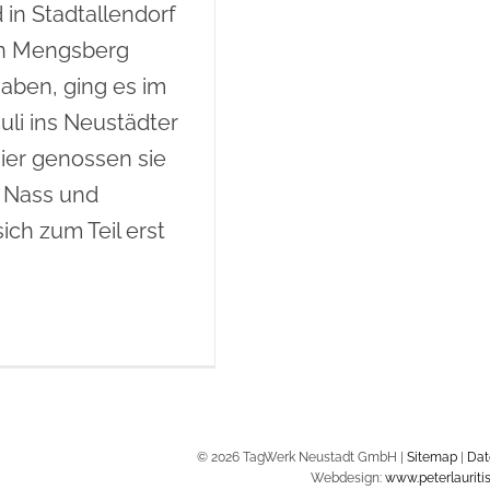
 in Stadtallendorf
in Mengsberg
aben, ging es im
uli ins Neustädter
Hier genossen sie
 Nass und
ich zum Teil erst
© 2026 TagWerk Neustadt GmbH |
Sitemap
|
Dat
Webdesign:
www.peterlauritis