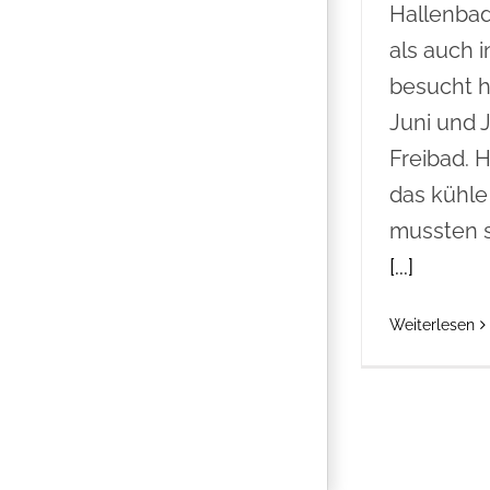
Hallenbad
als auch 
besucht h
Juni und J
Freibad. 
das kühle
mussten s
[...]
Weiterlesen