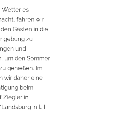
 Wetter es
acht, fahren wir
 den Gästen in die
mgebung zu
ängen und
m, um den Sommer
 zu genießen. Im
n wir daher eine
htigung beim
 Ziegler in
/Landsburg in
[...]