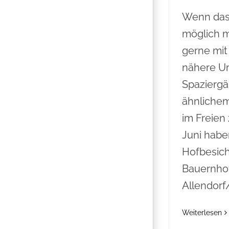
Wenn das
möglich m
gerne mit
nähere U
Spazierg
ähnliche
im Freien
Juni habe
Hofbesic
Bauernhof
Allendorf
Weiterlesen