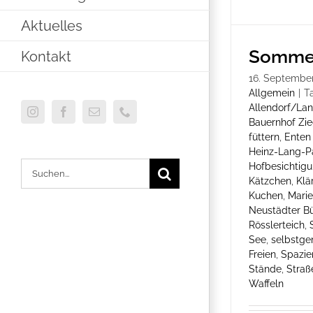
Aktuelles
Sommer
Kontakt
16. Septembe
Allgemein
|
T
Allendorf/La
Instagram
Facebook
E-
Telefon
Bauernhof Zie
Mail
füttern
,
Enten 
Heinz-Lang-Pa
Hofbesichtig
Suche
Kätzchen
,
Klä
nach:
Kuchen
,
Mari
Neustädter B
Rösslerteich
,
See
,
selbstge
Freien
,
Spazie
Stände
,
Straß
Waffeln