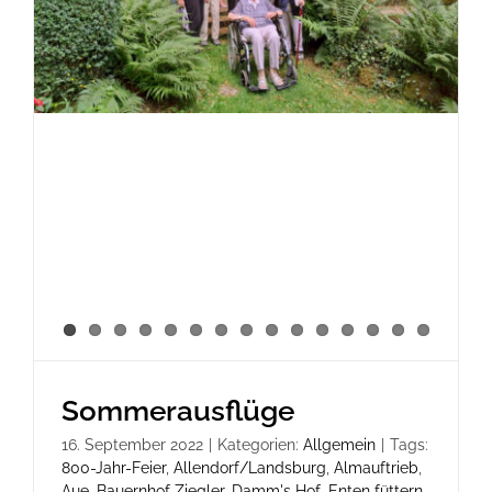
Sommerausflüge
16. September 2022
|
Kategorien:
Allgemein
|
Tags:
800-Jahr-Feier
,
Allendorf/Landsburg
,
Almauftrieb
,
Aue
,
Bauernhof Ziegler
,
Damm's Hof
,
Enten füttern
,