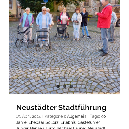
Neustädter Stadtführung
15. April 2024
|
Kategorien:
Allgemein
|
Tags:
90
Jahre
,
Ehepaar Sollorz
,
Erlebnis
,
Gästeführer
,
Junker-Hansen-Turm
,
Michael Launer
,
Neustadt
,