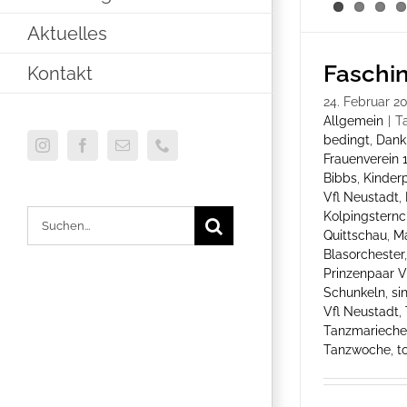
Aktuelles
Faschi
Kontakt
24. Februar 2
Allgemein
|
T
bedingt
,
Dank
Instagram
Facebook
E-
Telefon
Frauenverein 1
Mail
Bibbs
,
Kinder
Vfl Neustadt
,
Kolpingstern
Suche
Quittschau
,
Ma
nach:
Blasorchester
Prinzenpaar V
Schunkeln
,
si
Vfl Neustadt
,
Tanzmariech
Tanzwoche
,
t