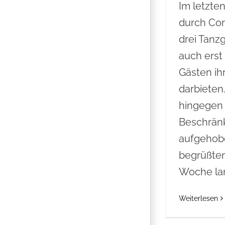
Im letzte
durch Cor
drei Tanz
auch erst
Gästen ih
darbieten
hingegen 
Beschrän
aufgehob
begrüßten
Woche la
Weiterlesen