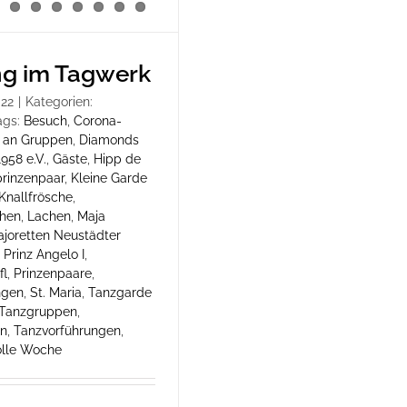
ng im Tagwerk
022
|
Kategorien:
ags:
Besuch
,
Corona-
 an Gruppen
,
Diamonds
958 e.V.
,
Gäste
,
Hipp de
prinzenpaar
,
Kleine Garde
Knallfrösche
,
chen
,
Lachen
,
Maja
joretten Neustädter
,
Prinz Angelo I
,
fl
,
Prinzenpaare
,
ngen
,
St. Maria
,
Tanzgarde
Tanzgruppen
,
en
,
Tanzvorführungen
,
olle Woche