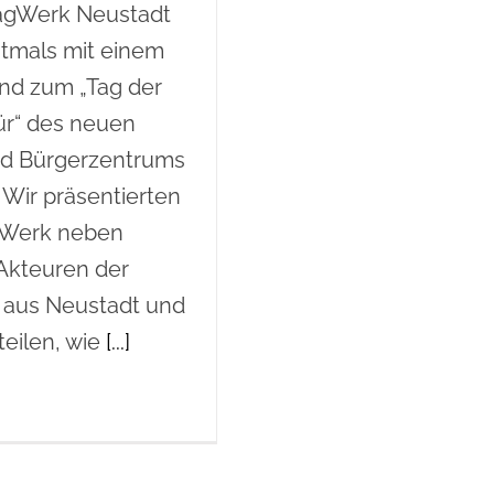
TagWerk Neustadt
tmals mit einem
nd zum „Tag der
ür“ des neuen
nd Bürgerzentrums
 Wir präsentierten
gWerk neben
Akteuren der
e aus Neustadt und
teilen, wie
[...]