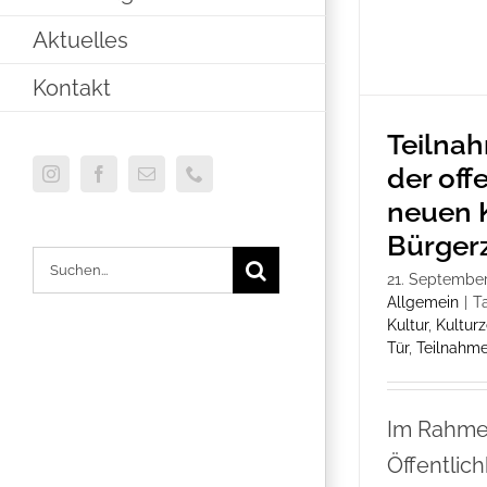
Aktuelles
Kontakt
Teilna
der off
Instagram
Facebook
E-
Telefon
Mail
neuen 
Bürger
Suche
21. September
nach:
Allgemein
|
T
Kultur
,
Kultur
Tür
,
Teilnahm
Im Rahme
Öffentlich