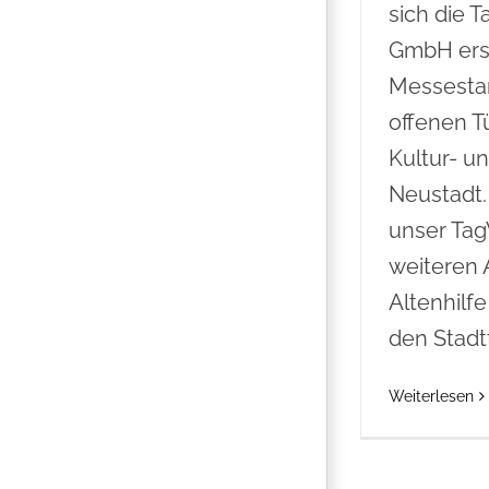
sich die 
GmbH ers
Messesta
offenen T
Kultur- u
Neustadt.
unser Ta
weiteren 
Altenhilf
den Stadt
Weiterlesen