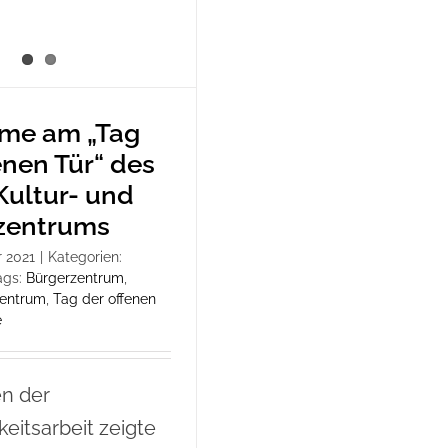
hme am „Tag
enen Tür“ des
Kultur- und
zentrums
 2021
|
Kategorien:
ags:
Bürgerzentrum
,
zentrum
,
Tag der offenen
e
n der
keitsarbeit zeigte