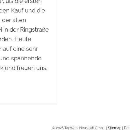
er, als die ersten
 den Kauf und die
 der alten
i in der Ringstraße
nden. Heute
r auf eine sehr
 und spannende
ck und freuen uns,
© 2026 TagWerk Neustadt GmbH |
Sitemap
|
Dat