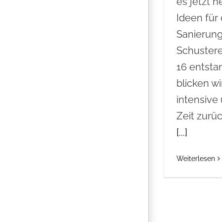
es jetzt h
Ideen für
Sanierung
Schustere
16 entsta
blicken wi
intensive
Zeit zurü
[...]
Weiterlesen