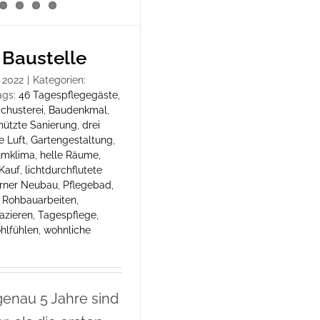
 Baustelle
 2022
|
Kategorien:
ags:
46 Tagespflegegäste
,
Schusterei
,
Baudenkmal
,
ützte Sanierung
,
drei
e Luft
,
Gartengestaltung
,
umklima
,
helle Räume
,
Kauf
,
lichtdurchflutete
rner Neubau
,
Pflegebad
,
,
Rohbauarbeiten
,
azieren
,
Tagespflege
,
hlfühlen
,
wohnliche
genau 5 Jahre sind