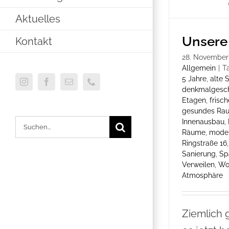
Aktuelles
Unsere
Kontakt
28. November
Allgemein
|
T
5 Jahre
,
alte 
Instagram
Facebook
E-
Telefon
denkmalgesch
Mail
Etagen
,
frisch
gesundes Ra
Innenausbau
,
Suche
Räume
,
mode
nach:
Ringstraße 16
Sanierung
,
Sp
Verweilen
,
Wo
Atmosphäre
Ziemlich 